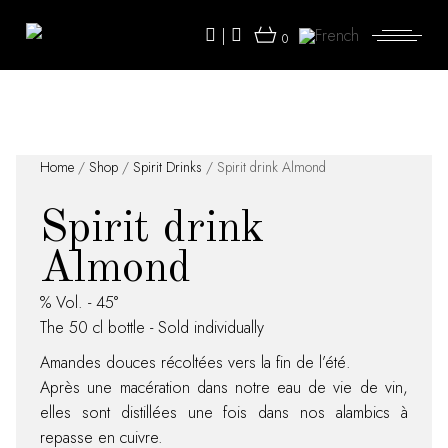
Skip
to
|
the
0
content
Home
/
Shop
/
Spirit Drinks
/ Spirit drink Almond
Spirit drink
Almond
% Vol. - 45°
The 50 cl bottle - Sold individually
Amandes douces récoltées vers la fin de l’été.
Après une macération dans notre eau de vie de vin,
elles sont distillées une fois dans nos alambics à
repasse en cuivre.