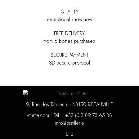
QUALITY
exceptional know-how
FREE DELIVERY
from 6 bottles purchased
SECURE PAYMENT
3D secure protocol
9, Rue des Tanneurs - 68150 RIBEAUVILLE
moc.ettem-
•
88.56.37.98.3(0).33+ : .léT
eirellitsid@ofni