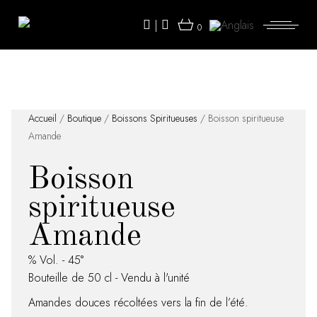
Skip
to
|
the
0
content
Accueil
/
Boutique
/
Boissons Spiritueuses
/ Boisson spiritueuse
Amande
Boisson
spiritueuse
Amande
% Vol. - 45°
Bouteille de 50 cl - Vendu à l'unité
Amandes douces récoltées vers la fin de l’été.