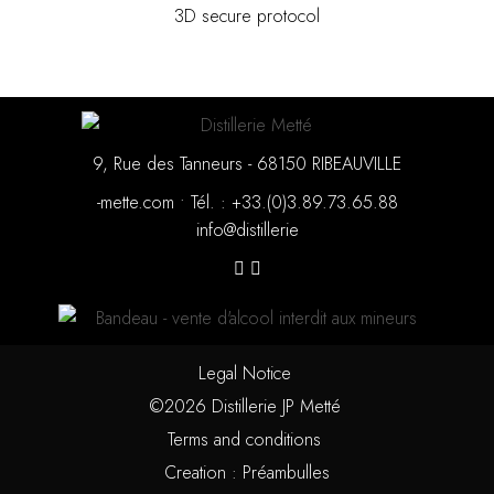
3D secure protocol
9, Rue des Tanneurs - 68150 RIBEAUVILLE
moc.ettem-
•
88.56.37.98.3(0).33+ : .léT
eirellitsid@ofni
Legal Notice
©2026 Distillerie JP Metté
Terms and conditions
Creation : Préambulles