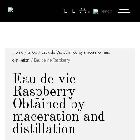
Skip
to
|
the
0
content
Home
/
Shop
/
Eaux de Vie obtained by maceration and
distillation
/ Eau de vie Raspberry
Eau de vie
Raspberry
Obtained by
maceration and
distillation