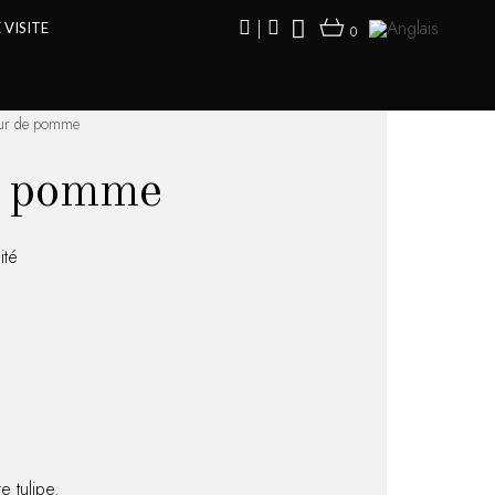
|
VISITE
0
ur de pomme
e pomme
ité
 tulipe.