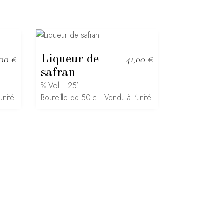
,00
€
Liqueur de
41,00
€
safran
% Vol. - 25°
unité
Bouteille de 50 cl - Vendu à l'unité