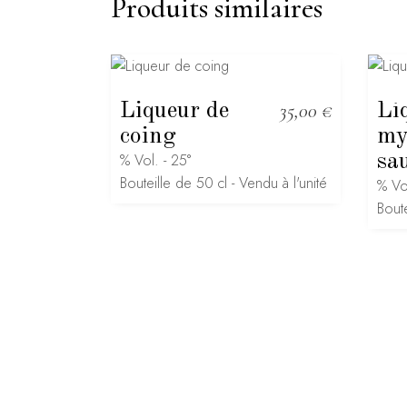
Produits similaires
Liqueur de
35,00
€
Li
coing
my
% Vol. - 25°
sa
Bouteille de 50 cl - Vendu à l'unité
% Vol
Boute