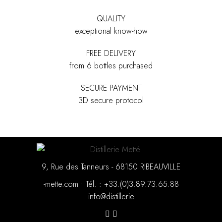
QUALITY
exceptional know-how
FREE DELIVERY
from 6 bottles purchased
SECURE PAYMENT
3D secure protocol
9, Rue des Tanneurs - 68150 RIBEAUVILLE
moc.ettem-
•
88.56.37.98.3(0).33+ : .léT
eirellitsid@ofni