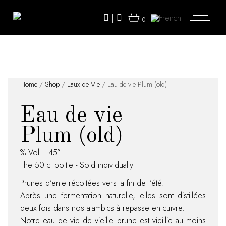
Skip
to
|
the
0
content
Home
/
Shop
/
Eaux de Vie
/ Eau de vie Plum (old)
Eau de vie
Plum (old)
% Vol. - 45°
The 50 cl bottle - Sold individually
Prunes d’ente récoltées vers la fin de l’été.
Après une fermentation naturelle, elles sont distillées
deux fois dans nos alambics à repasse en cuivre.
Notre eau de vie de vieille prune est vieillie au moins