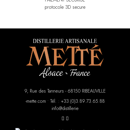
protocole 3D secure
9, Rue des Tanneurs - 68150 RIBEAUVILLE
moc.ettem-
•
88.56.37.98.3(0).33+ : .léT
eirellitsid@ofni