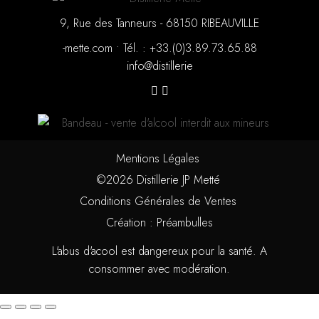
9, Rue des Tanneurs - 68150 RIBEAUVILLE
moc.ettem-
•
88.56.37.98.3(0).33+ : .léT
eirellitsid@ofni
Mentions Légales
©2026 Distillerie JP Metté
Conditions Générales de Ventes
Création : Préambulles
L'abus d'acool est dangereux pour la santé. A
consommer avec modération.