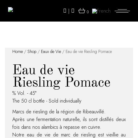
Skip
to
|
the
0
content
Home
/
Shop
/
Eaux de Vie
/ Eau de vie Riesling Pomace
Eau de vie
Riesling Pomace
% Vol. - 45°
The 50 cl bottle - Sold individually
Marcs de riesling de la région de Ribeauvillé.
Après une fermentation naturelle, ils sont distillés deux
fois dans nos alambics à repasse en cuivre.
Notre eau de vie de marc de riesling est vieillie au