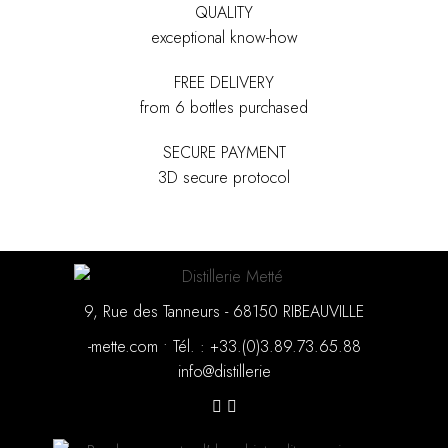
QUALITY
exceptional know-how
FREE DELIVERY
from 6 bottles purchased
SECURE PAYMENT
3D secure protocol
9, Rue des Tanneurs - 68150 RIBEAUVILLE
moc.ettem-
•
88.56.37.98.3(0).33+ : .léT
eirellitsid@ofni