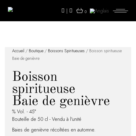
Skip
to
|
the
0
content
Accueil
/
Boutique
/
Boissons Spiritueuses
/ Boisson spiritueuse
Baie de genièvre
Boisson
spiritueuse
Baie de genièvre
% Vol. - 45°
Bouteille de 50 cl - Vendu à l'unité
Baies de genièvre récoltées en automne.