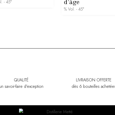
. - 45°
d’âge
% Vol. - 45°
QUALITÉ
LIVRAISON OFFERTE
un savoir-faire d'exception
dès 6 bouteilles achetée